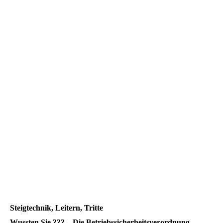
Leitern_0
Steigtechnik, Leitern, Tritte
Wussten Sie ??? – Die Betriebssicherheitsverordnung